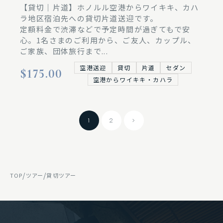
【貸切｜片道】ホノルル空港からワイキキ、カハ
ラ地区宿泊先への貸切片道送迎です。
定額料金で渋滞などで予定時間が過ぎてもで安
心。1名さまのご利用から、ご友人、カップル、
ご家族、団体旅行まで...
空港送迎
貸切
片道
セダン
$175.00
空港からワイキキ・カハラ
1
2
>
/
/
TOP
ツアー
貸切ツアー