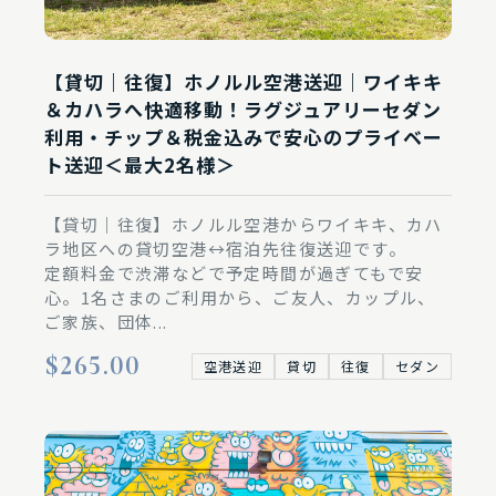
【貸切｜往復】ホノルル空港送迎｜ワイキキ
＆カハラへ快適移動！ラグジュアリーセダン
利用・チップ＆税金込みで安心のプライベー
ト送迎＜最大2名様＞
【貸切｜往復】ホノルル空港からワイキキ、カハ
ラ地区への貸切空港↔︎宿泊先往復送迎です。
定額料金で渋滞などで予定時間が過ぎてもで安
心。1名さまのご利用から、ご友人、カップル、
ご家族、団体...
$265.00
空港送迎
貸切
往復
セダン