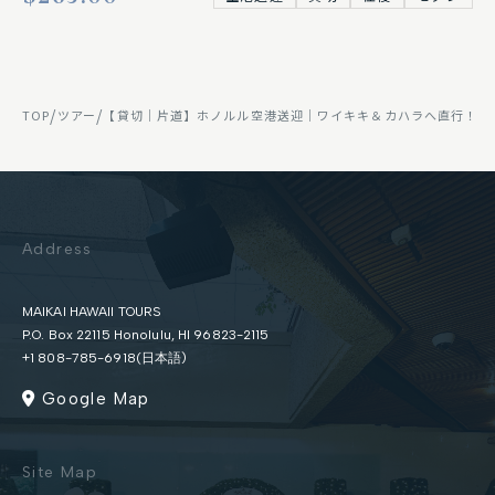
/
/
TOP
ツアー
【貸切｜片道】ホノルル空港送迎｜ワイキキ＆カハラへ直行！ラ
Address
MAIKAI HAWAII TOURS
P.O. Box 22115 Honolulu, HI 96823-2115
+1 808-785-6918(日本語)
Google Map
Site Map