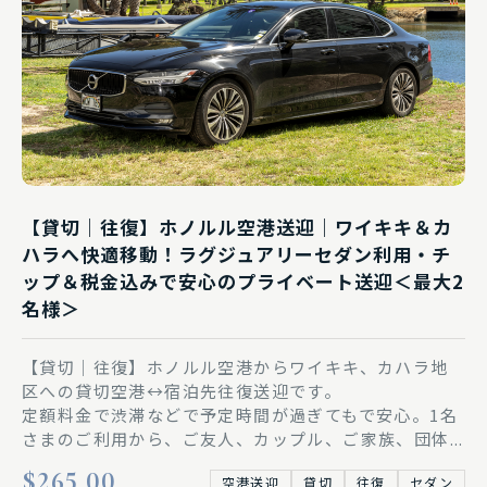
【貸切｜往復】ホノルル空港送迎｜ワイキキ＆カ
ハラへ快適移動！ラグジュアリーセダン利用・チ
ップ＆税金込みで安心のプライベート送迎＜最大2
名様＞
【貸切｜往復】ホノルル空港からワイキキ、カハラ地
区への貸切空港↔︎宿泊先往復送迎です。
定額料金で渋滞などで予定時間が過ぎてもで安心。1名
さまのご利用から、ご友人、カップル、ご家族、団体...
$265.00
空港送迎
貸切
往復
セダン