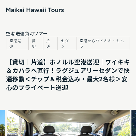
トップページ
空港送迎
貸切ツアー
空港送
貸
片
セダ
空港からワイキキ・カハ
ツアー一覧
迎
切
道
ン
ラ
よくあるご質問
【貸切｜片道】ホノルル空港送迎｜ワイキキ
＆カハラへ直行！ラグジュアリーセダンで快
お知らせ
適移動＜チップ＆税金込み・最大2名様＞安
心のプライベート送迎
運営会社
プライベートチャーターお見積もり
お問い合わせ
プライバシーポリシー及び利用規約