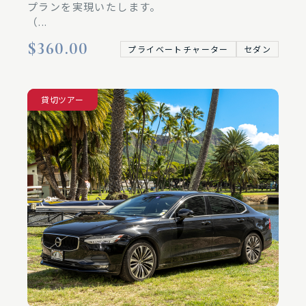
プランを実現いたします。
（...
$360.00
プライベートチャーター
セダン
空港送迎
貸切ツアー