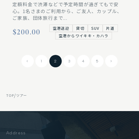
定額料金で渋滞などで予定時間が過ぎてもで安
心。1名さまのご利用から、ご友人、カップル、
ご家族、団体旅行まで...
空港送迎
貸切
SUV
片道
$200.00
空港からワイキキ・カハラ
<
1
2
3
4
5
>
/
TOP
ツアー
Address