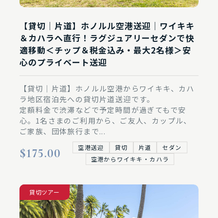
【貸切｜片道】ホノルル空港送迎｜ワイキキ
＆カハラへ直行！ラグジュアリーセダンで快
適移動＜チップ＆税金込み・最大2名様＞安
心のプライベート送迎
【貸切｜片道】ホノルル空港からワイキキ、カハ
ラ地区宿泊先への貸切片道送迎です。
定額料金で渋滞などで予定時間が過ぎてもで安
心。1名さまのご利用から、ご友人、カップル、
ご家族、団体旅行まで...
空港送迎
貸切
片道
セダン
$175.00
空港からワイキキ・カハラ
空港送迎
貸切ツアー