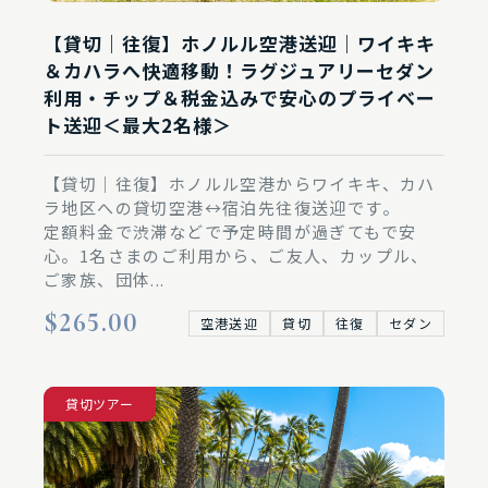
【貸切｜往復】ホノルル空港送迎｜ワイキキ
＆カハラへ快適移動！ラグジュアリーセダン
利用・チップ＆税金込みで安心のプライベー
ト送迎＜最大2名様＞
【貸切｜往復】ホノルル空港からワイキキ、カハ
ラ地区への貸切空港↔︎宿泊先往復送迎です。
定額料金で渋滞などで予定時間が過ぎてもで安
心。1名さまのご利用から、ご友人、カップル、
ご家族、団体...
$265.00
空港送迎
貸切
往復
セダン
空港送迎
貸切ツアー