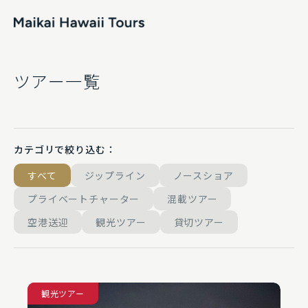
トップページ
ツアー一覧
ツアー一覧
よくあるご質問
カテゴリで絞り込む：
お知らせ
すべて
ジップライン
ノースショア
運営会社
プライベートチャーター
混載ツアー
空港送迎
観光ツアー
貸切ツアー
プライベートチャーターお見積もり
お問い合わせ
混載ツアー
観光ツアー
プライバシーポリシー及び利用規約