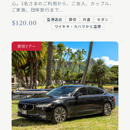
心。1名さまのご利用から、ご友人、カップル、
ご家族、団体旅行まで...
空港送迎
貸切
片道
セダン
$120.00
ワイキキ・カハラから空港
空港送迎
貸切ツアー