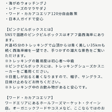
・海がめウォッチング♪
・レナーズのマラサダ♪
・ワード・カカアコエリア120分自由散策
・日本人ガイドで安心
【ピンクピルボックスとは】
SNSで話題のピンクピルボックスはオアフ島西海岸にあり
ます。
片道45分のトレッキングで山頂からは青く美しい35kmも
続く西海岸線を一望でき、手つかずの雄大な景色をご覧い
ただけます。
※トレッキングの難易度は初心者〜中級
※ピンクピルボックスには、トレッキングシューズかスニ
ーカーをご着用ください。
※日差しが出ると暑くなりますので、帽子、サングラス、
日焼け止めなどお持ちください。
※トレッキング中のお飲み物があると安心です。
【ワード・カカアコエリア】
ワードエリアにあるホールフーズマーケット・クイーン
店。オーガニックフードやコスメなど、ここならではのお