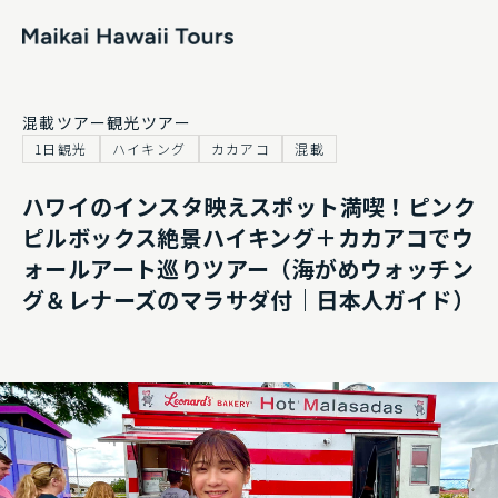
トップページ
混載ツアー
観光ツアー
1日観光
ハイキング
カカアコ
混載
ツアー一覧
ハワイのインスタ映えスポット満喫！ピンク
よくあるご質問
ピルボックス絶景ハイキング＋カカアコでウ
ォールアート巡りツアー（海がめウォッチン
お知らせ
グ＆レナーズのマラサダ付｜日本人ガイド）
運営会社
プライベートチャーターお見積もり
お問い合わせ
プライバシーポリシー及び利用規約